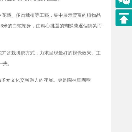
生花藝、多肉栽植等工藝，集中展示豐富的植物品
26米的白蛇蛇身，由精心挑選的蝴蝶蘭逐個綁紮而
花卉盆栽拼綁方式，力求呈現最好的視覺效果。主
一失。
驗多元文化交融魅力的花展。更是園林集團輸