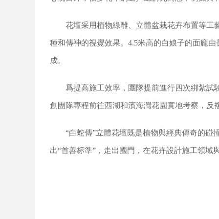
花壇采用植物綠雕、立體盆栽花卉布置等工
種和傳神的視覺效果。4.5米高的白娘子的面龐
成。
爲提高施工效率，團隊提前進行四次綁紮試
創團隊專程前往西湖和濱海灣花園實地考察，反
“白蛇傳”立體花壇既是植物與經典傳奇的
出“首善标準”，走出國門，在花卉設計施工領域