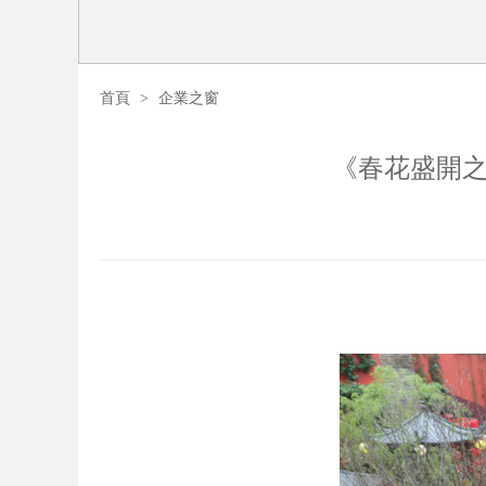
首頁
>
企業之窗
《春花盛開之