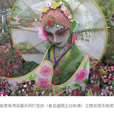
坡濱海灣花園共同打造的《春花盛開之白蛇傳》立體花壇亮相濱海灣花