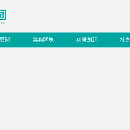
要聞
業務闆塊
科研創新
社