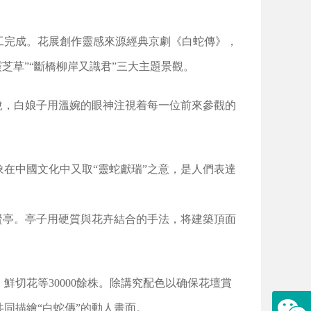
施工完成。花展創作靈感來源經典京劇《白蛇傳》，
靈芝草”“斷橋柳岸又識君”三大主題景觀。
說，白娘子用溫婉的眼神注視着每一位前來參觀的
在中國文化中又取“靈蛇獻瑞”之意，是人們表達
賢亭。亭子用硬質與花卉結合的手法，将建築頂面
切花等30000餘株。除講究配色以确保花壇賞
同描繪“白蛇傳”的動人畫面。