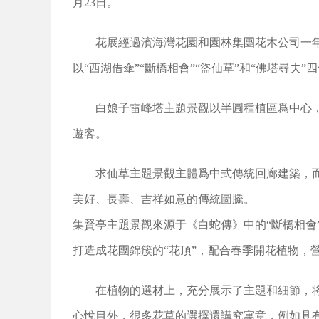
月23日。
花展經過濱海灣花園和園林集團花木公司一年
以“西湖借傘”“斷橋相會”“盜仙草”和“佛塔尋夫
白娘子雷峰塔主題景觀以半圓種植區爲中心
遊客。
求仙草主題景觀主體爲中式傳統回廊建築，
美好、長壽、吉祥如意的傳統圖騰。
集賢亭主題景觀來源于《白蛇傳》中的“斷橋相
打造成花團錦簇的“花頂”，配合春季開花植物，
在植物的選材上，充分展示了主題和細節，将
心悅目外，很多花草的選擇還講究寓意，例如具有