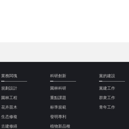
業務闆塊
科研創新
黨的建設
規劃設計
園林科研
黨建工作
園林工程
重點課題
群衆工作
花卉苗木
标準規範
青年工作
生态修複
發明專利
古建修繕
植物新品種