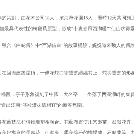
的策劃，由花木公司18人，濱海灣花園15人，曆時12天共同
”四個最具代表性的橋段爲原型，形成“十裏春風西湖暖”“仙山求得
，融合《白蛇傳》中“西湖借傘”的故事橋段，娓娓道來動人的傳
而在回廊建築屋頂，一條花蛇口銜靈芝纏繞其上。蛇與靈芝的形象
會”橋段，亭子形象複刻了中國十大名亭——坐落于西湖湖畔的集
營造出江南“淡妝濃抹總相宜”的新春氛圍。
花藝技法和植物雕塑相融合。花藝布置使用穴盤苗、盆栽花卉、鮮
美好寓意的長壽花、仙客來，柔美缤紛的蝴蝶蘭、石斛蘭等，共