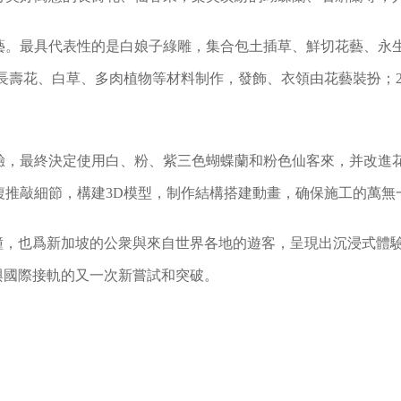
藝。最具代表性的是白娘子綠雕，集合包土插草、鮮切花藝、永
由長壽花、白草、多肉植物等材料制作，發飾、衣領由花藝裝扮；
驗，最終決定使用白、粉、紫三色蝴蝶蘭和粉色仙客來，并改進
複推敲細節，構建3D模型，制作結構搭建動畫，确保施工的萬無
碰撞，也爲新加坡的公衆與來自世界各地的遊客，呈現出沉浸式體
與國際接軌的又一次新嘗試和突破。