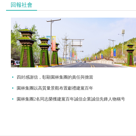
回報社會
四封感謝信，彰顯園林集團的責任與擔當
園林集團以高質量景觀布置獻禮建黨百年
園林集團2名同志榮獲建黨百年誠信企業誠信先鋒人物稱号