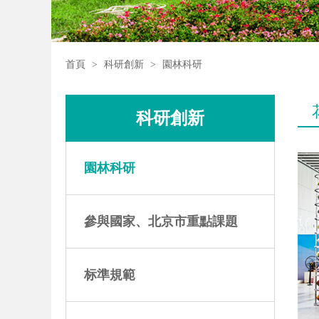
首頁
>
科研創新
>
園林科研
科研創新
園林科研
參與國家、北京市重點課題
标準規範