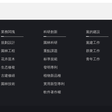
業務闆塊
科研創新
黨的建設
規劃設計
園林科研
黨建工作
園林工程
重點課題
群衆工作
花卉苗木
标準規範
青年工作
生态修複
發明專利
古建修繕
植物新品種
園林技術
實用新型專利
軟件著作權